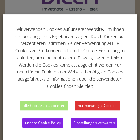
Erich-Hoepner-Ring 5
42369
Wuppertal
Wir verwenden Cookies auf unserer Website, um Ihnen
Tel. :
02 02 - 283 354 -00
ein bestmögliches Ergebnis zu zeigen. Durch Klicken auf
"Akzeptieren" stimmen Sie der Verwendung ALLER
Fax : 02 02 - 283 354 -01
Cookies zu. Sie können jedoch die Cookie-Einstellungen
Email :
info@parkvilla-wuppertal.de
aufrufen, um eine kontrollierte Einwilligung zu erteilen.
Werden die Cookies komplett abgelehnt werden nur
noch für die Funktion der Website benötigten Cookies
ausgeführt . Alle Informationen über die verwendeten
THE HOTEL
Cookies finden Sie hier:
ROOMS
BUSINESS
alle Cookies akzeptieren
nur notwenige Cookies
RELAX & RECREATION
BLOG
unsere Cookie Policy
Einstellungen verwalten
IMPRINT