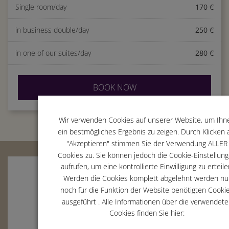
Single room/day
170 €
in business double/day
250 €
in one of our suites/day
280 €
BOOK NOW
Wir verwenden Cookies auf unserer Website, um Ihn
ein bestmögliches Ergebnis zu zeigen. Durch Klicken 
"Akzeptieren" stimmen Sie der Verwendung ALLER
Cookies zu. Sie können jedoch die Cookie-Einstellun
aufrufen, um eine kontrollierte Einwilligung zu erteile
Werden die Cookies komplett abgelehnt werden nu
noch für die Funktion der Website benötigten Cooki
ausgeführt . Alle Informationen über die verwendet
Cookies finden Sie hier: