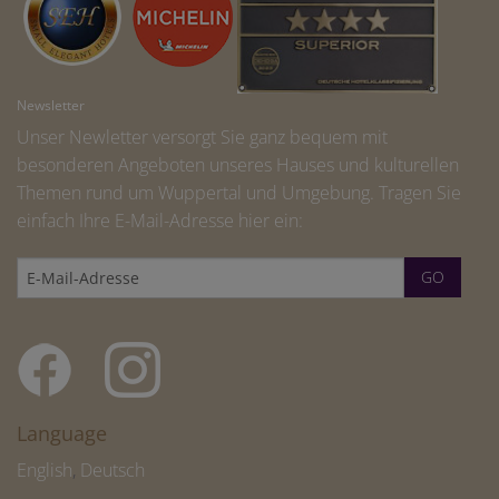
Newsletter
Unser Newletter versorgt Sie ganz bequem mit
besonderen Angeboten unseres Hauses und kulturellen
Themen rund um Wuppertal und Umgebung. Tragen Sie
einfach Ihre E-Mail-Adresse hier ein:
Language
English
,
Deutsch