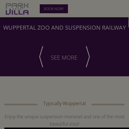
BOOK NOW!
HOTEL
WUPPERTAL ZOO AND SUSPENSION RAILWAY
ROOMS
BUSINESS
SEE MORE
RELAX & RECREATION
BLOG
CONTACT
0202-28 33 54-00
Typically Wuppertal
Enjoy the unique suspension monorail and one of the most
beautiful zoos!