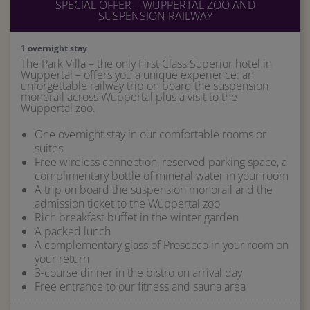
SPECIAL OFFER – WUPPERTAL ZOO AND
SUSPENSION RAILWAY
1 overnight stay
The Park Villa – the only First Class Superior hotel in
Wuppertal – offers you a unique experience: an
unforgettable railway trip on board the suspension
monorail across Wuppertal plus a visit to the
Wuppertal zoo.
One overnight stay in our comfortable rooms or
suites
Free wireless connection, reserved parking space, a
complimentary bottle of mineral water in your room
A trip on board the suspension monorail and the
admission ticket to the Wuppertal zoo
Rich breakfast buffet in the winter garden
A packed lunch
A complementary glass of Prosecco in your room on
your return
3-course dinner in the bistro on arrival day
Free entrance to our fitness and sauna area