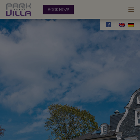
BOOK NOW!
|
HOTEL
ROOMS
BUSINESS
RELAX & RECREATION
BLOG
CONTACT
0202-28 33 54-00