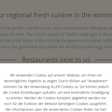
ur regional fresh cuisine in the winte
to the garden, and the classic bistro are furnished with great ca
 away the time. The cuisine stands for freshly made typical dishe
d and drink menu. In the morning the generous breakfast buffet
sires. Our gourmand specialities are freshly prepared egg dish
Restaurants next to us
Wir verwenden Cookies auf unserer Website, um Ihnen ein
bestmögliches Ergebnis zu zeigen. Durch Klicken auf "Akzeptieren"
stimmen Sie der Verwendung ALLER Cookies zu. Sie können jedoch
die Cookie-Einstellungen aufrufen, um eine kontrollierte Einwilligung
zu erteilen. Werden die Cookies komplett abgelehnt werden nur
noch für die Funktion der Website benötigten Cookies ausgeführt .
Alle Informationen über die verwendeten Cookies finden Sie hier: