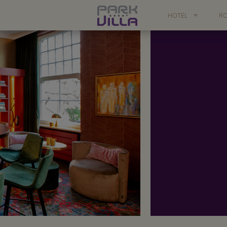
HOTEL
R
RELAXATION & SAU
SU
VALUATIONS
PARK VILLA 360°