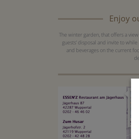
Enjoy o
The winter garden, that offers a view 
guests’ disposal and invite to while
and beverages on the current foo
de