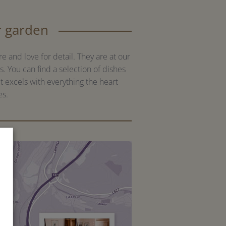
r garden
re and love for detail. They are at our
s. You can find a selection of dishes
 excels with everything the heart
es.