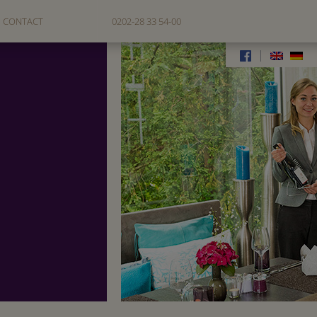
CONTACT
0202-28 33 54-00
|
AY