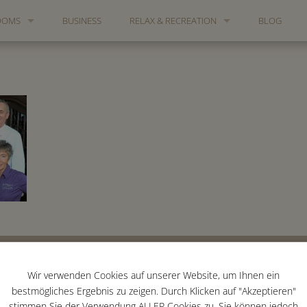
OOMS
BUSINESS
RELAX & RECREATION
BLOG
NA
ITES
RELAXATION & SAUNA
PRIVATE EVENTS
THE SKULPTURE PARK WUPPERTAL
TANZTHEATER WUPPERTAL
VON DER HEYDT MUSEUM
THE HOTEL
Newsletter
WUPPERTAL ZOO AND SUSPENSION RAILW
Wir verwenden Cookies auf unserer Website, um Ihnen ein
ROOMS
Unser Newletter 
bestmögliches Ergebnis zu zeigen. Durch Klicken auf "Akzeptieren"
BUSINESS
besonderen Ange
stimmen Sie der Verwendung ALLER Cookies zu. Sie können jedoch