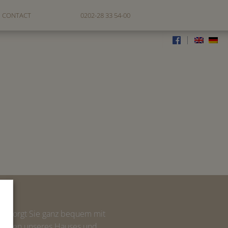
CONTACT
0202-28 33 54-00
|
AY
versorgt Sie ganz bequem mit
boten unseres Hauses und