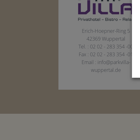
Erich-Hoepner-Ring 5
42369
Wuppertal
Tel. :
02 02 - 283 354 -00
Fax : 02 02 - 283 354 -01
Email :
info@parkvilla-
wuppertal.de