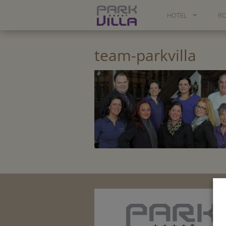
HOTEL
R
RELAXATION & SAU
SU
team-parkvilla
VALUATIONS
PARK VILLA 360°