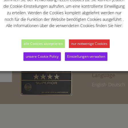
RELAX & RECREATION
kulturellen Them
die Cookie-Einstellungen aufrufen, um eine kontrollierte Einwilligung
BLOG
zu erteilen. Werden die Cookies komplett abgelehnt werden nur
Umgebung. Tragen
IMPRINT
noch für die Funktion der Website benötigten Cookies ausgeführt .
hier ein:
Alle Informationen über die verwendeten Cookies finden Sie hier:
alle Cookies akzeptieren
nur notwenige Cookies
unsere Cookie Policy
Einstellungen verwalten
Language
English
,
Deutsch