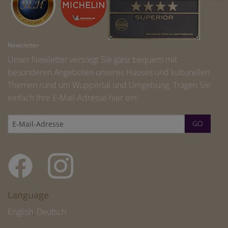
Newsletter
Unser Newletter versorgt Sie ganz bequem mit
besonderen Angeboten unseres Hauses und kulturellen
Themen rund um Wuppertal und Umgebung. Tragen Sie
einfach Ihre E-Mail-Adresse hier ein:
Language
English
,
Deutsch