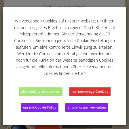
Erich-Hoepner-Ring 5
42369
Wuppertal
Wir verwenden Cookies auf unserer Website, um Ihnen
Tel. :
02 02 - 283 354 -00
ein bestmögliches Ergebnis zu zeigen. Durch Klicken auf
Fax : 02 02 - 283 354 -01
"Akzeptieren" stimmen Sie der Verwendung ALLER
Email :
info@parkvilla-wuppertal.de
Cookies zu. Sie können jedoch die Cookie-Einstellungen
aufrufen, um eine kontrollierte Einwilligung zu erteilen.
Werden die Cookies komplett abgelehnt werden nur
noch für die Funktion der Website benötigten Cookies
THE HOTEL
ausgeführt . Alle Informationen über die verwendeten
ROOMS
Cookies finden Sie hier:
BUSINESS
RELAX & RECREATION
alle Cookies akzeptieren
nur notwenige Cookies
BLOG
IMPRINT
unsere Cookie Policy
Einstellungen verwalten