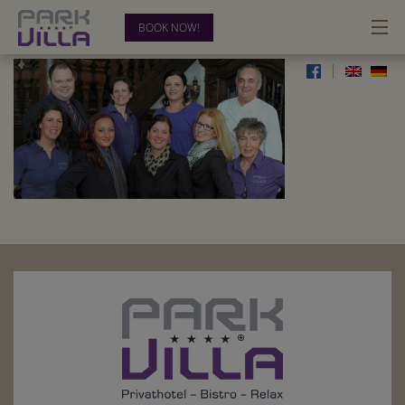
BOOK NOW!
team-parkvilla
|
HOTEL
ROOMS
BUSINESS
RELAX & RECREATION
BLOG
CONTACT
0202-28 33 54-00