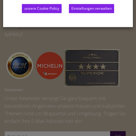
ROOMS
unsere Cookie Policy
Einstellungen verwalten
BUSINESS
RELAX & RECREATION
BLOG
IMPRINT
Newsletter
Unser Newletter versorgt Sie ganz bequem mit
besonderen Angeboten unseres Hauses und kulturellen
Themen rund um Wuppertal und Umgebung. Tragen Sie
einfach Ihre E-Mail-Adresse hier ein: