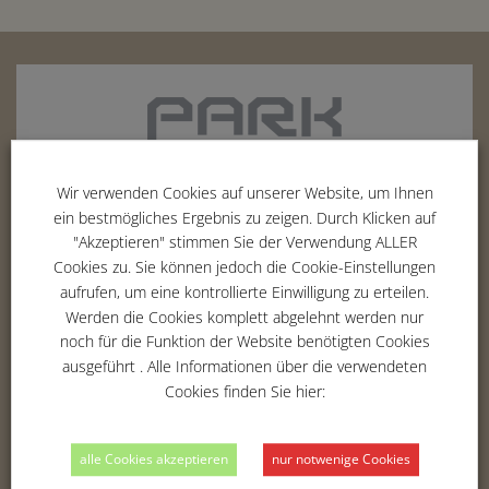
Wir verwenden Cookies auf unserer Website, um Ihnen
ein bestmögliches Ergebnis zu zeigen. Durch Klicken auf
"Akzeptieren" stimmen Sie der Verwendung ALLER
Erich-Hoepner-Ring 5
Cookies zu. Sie können jedoch die Cookie-Einstellungen
42369
Wuppertal
aufrufen, um eine kontrollierte Einwilligung zu erteilen.
Tel. :
02 02 - 283 354 -00
Werden die Cookies komplett abgelehnt werden nur
Fax : 02 02 - 283 354 -01
noch für die Funktion der Website benötigten Cookies
Email :
info@parkvilla-wuppertal.de
ausgeführt . Alle Informationen über die verwendeten
Cookies finden Sie hier:
alle Cookies akzeptieren
nur notwenige Cookies
THE HOTEL