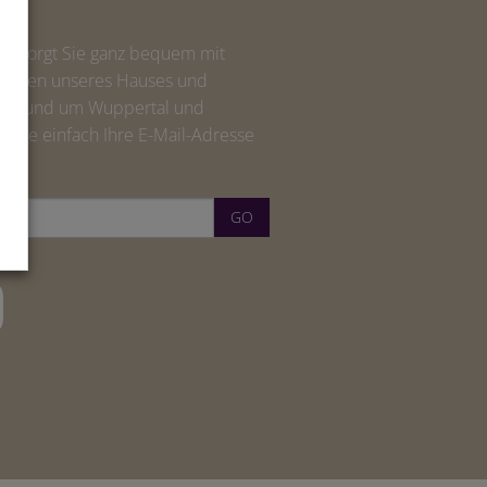
versorgt Sie ganz bequem mit
boten unseres Hauses und
en rund um Wuppertal und
 Sie einfach Ihre E-Mail-Adresse