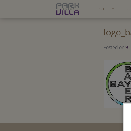
HOTEL
R
RELAXATION & SAU
SU
logo_
VALUATIONS
Posted on
9.
PARK VILLA 360°