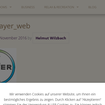
OOMS
BUSINESS
RELAX & RECREATION
BLOG
NA
ITES
RELAXATION & SAUNA
bayer_web
PRIVATE EVENTS
 November 2016
by
Helmut Wilzbach
THE SKULPTURE PARK WUPPERTAL
TANZTHEATER WUPPERTAL
VON DER HEYDT MUSEUM
WUPPERTAL ZOO AND SUSPENSION RAILW
Wir verwenden Cookies auf unserer Website, um Ihnen ein
bestmögliches Ergebnis zu zeigen. Durch Klicken auf "Akzeptieren"
stimmen Sie der Verwendung ALLER Cookies zu. Sie können jedoch