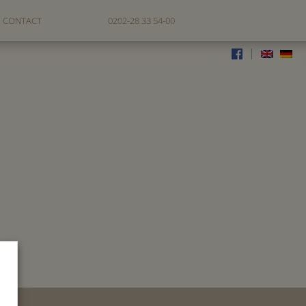
CONTACT
0202-28 33 54-00
|
AY