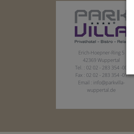
Erich-Hoepner-Ring 5
42369
Wuppertal
Tel. :
02 02 - 283 354 -00
Fax : 02 02 - 283 354 -01
Email :
info@parkvilla-
wuppertal.de