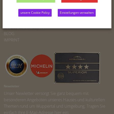
THE HOTEL
unsere Cookie Policy
Einstellungen verwalten
ROOMS
BUSINESS
RELAX & RECREATION
BLOG
IMPRINT
Newsletter
Unser Newletter versorgt Sie ganz bequem mit
besonderen Angeboten unseres Hauses und kulturellen
Themen rund um Wuppertal und Umgebung. Tragen Sie
einfach Ihre E-Mail-Adresse hier ein: