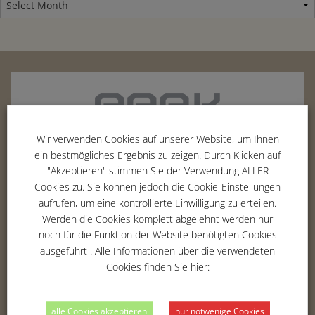
Wir verwenden Cookies auf unserer Website, um Ihnen
ein bestmögliches Ergebnis zu zeigen. Durch Klicken auf
"Akzeptieren" stimmen Sie der Verwendung ALLER
Cookies zu. Sie können jedoch die Cookie-Einstellungen
Erich-Hoepner-Ring 5
aufrufen, um eine kontrollierte Einwilligung zu erteilen.
42369
Wuppertal
Werden die Cookies komplett abgelehnt werden nur
Tel. :
02 02 - 283 354 -00
noch für die Funktion der Website benötigten Cookies
Fax : 02 02 - 283 354 -01
ausgeführt . Alle Informationen über die verwendeten
Email :
info@parkvilla-wuppertal.de
Cookies finden Sie hier:
alle Cookies akzeptieren
nur notwenige Cookies