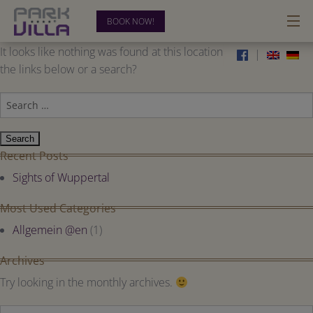
BOOK NOW!
Oops! That page can’t be found.
It looks like nothing was found at this location. Maybe try one of
|
HOTEL
the links below or a search?
ROOMS
Search
for:
BUSINESS
RELAX & RECREATION
Recent Posts
Sights of Wuppertal
BLOG
Most Used Categories
CONTACT
Allgemein @en
(1)
0202-28 33 54-00
Archives
Try looking in the monthly archives.
Archives