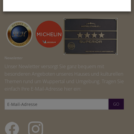
IMPRINT
Newsletter
Unser Newletter versorgt Sie ganz bequem mit
besonderen Angeboten unseres Hauses und kulturellen
Themen rund um Wuppertal und Umgebung. Tragen Sie
einfach Ihre E-Mail-Adresse hier ein: