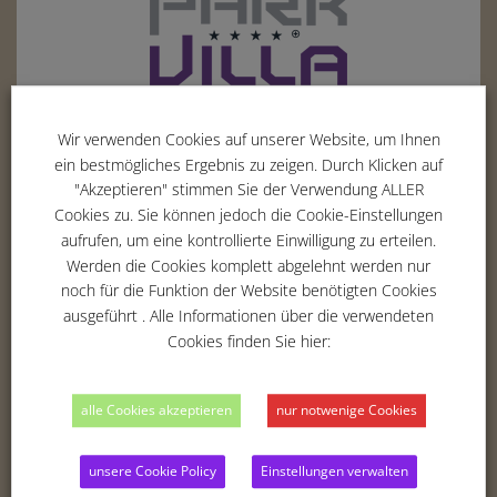
Wir verwenden Cookies auf unserer Website, um Ihnen
Erich-Hoepner-Ring 5
ein bestmögliches Ergebnis zu zeigen. Durch Klicken auf
42369
Wuppertal
"Akzeptieren" stimmen Sie der Verwendung ALLER
Tel. :
02 02 - 283 354 -00
Cookies zu. Sie können jedoch die Cookie-Einstellungen
Fax : 02 02 - 283 354 -01
aufrufen, um eine kontrollierte Einwilligung zu erteilen.
Email :
info@parkvilla-wuppertal.de
Werden die Cookies komplett abgelehnt werden nur
noch für die Funktion der Website benötigten Cookies
ausgeführt . Alle Informationen über die verwendeten
Cookies finden Sie hier:
THE HOTEL
ROOMS
alle Cookies akzeptieren
nur notwenige Cookies
BUSINESS
RELAX & RECREATION
unsere Cookie Policy
Einstellungen verwalten
BLOG