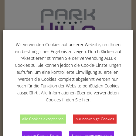
Wir verwenden Cookies auf unserer Website, um Ihnen
ein bestmögliches Ergebnis zu zeigen. Durch Klicken auf
Erich-Hoepner-Ring 5
"Akzeptieren" stimmen Sie der Verwendung ALLER
42369
Wuppertal
Cookies zu. Sie können jedoch die Cookie-Einstellungen
Tel. :
02 02 - 283 354 -00
aufrufen, um eine kontrollierte Einwilligung zu erteilen.
Fax : 02 02 - 283 354 -01
Werden die Cookies komplett abgelehnt werden nur
Email :
info@parkvilla-wuppertal.de
noch für die Funktion der Website benötigten Cookies
ausgeführt . Alle Informationen über die verwendeten
Cookies finden Sie hier:
THE HOTEL
alle Cookies akzeptieren
nur notwenige Cookies
ROOMS
BUSINESS
unsere Cookie Policy
Einstellungen verwalten