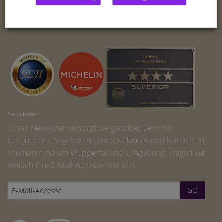
BLOG
IMPRINT
Newsletter
Unser Newletter versorgt Sie ganz bequem mit
besonderen Angeboten unseres Hauses und kulturellen
Themen rund um Wuppertal und Umgebung. Tragen Sie
einfach Ihre E-Mail-Adresse hier ein: