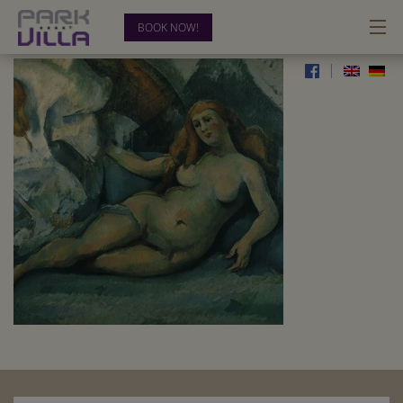
BOOK NOW!
_0003_von-der-heyth
|
HOTEL
ROOMS
BUSINESS
RELAX & RECREATION
BLOG
CONTACT
0202-28 33 54-00