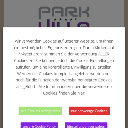
Wir verwenden Cookies auf unserer Website, um Ihnen
Erich-Hoepner-Ring 5
ein bestmögliches Ergebnis zu zeigen. Durch Klicken auf
"Akzeptieren" stimmen Sie der Verwendung ALLER
42369
Wuppertal
Cookies zu. Sie können jedoch die Cookie-Einstellungen
Tel. :
02 02 - 283 354 -00
aufrufen, um eine kontrollierte Einwilligung zu erteilen.
Fax : 02 02 - 283 354 -01
Werden die Cookies komplett abgelehnt werden nur
Email :
info@parkvilla-wuppertal.de
noch für die Funktion der Website benötigten Cookies
ausgeführt . Alle Informationen über die verwendeten
Cookies finden Sie hier:
THE HOTEL
alle Cookies akzeptieren
nur notwenige Cookies
ROOMS
BUSINESS
unsere Cookie Policy
Einstellungen verwalten
RELAX & RECREATION