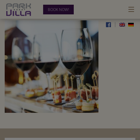
BOOK NOW!
_0014_restaurant
|
HOTEL
ROOMS
BUSINESS
RELAX & RECREATION
BLOG
CONTACT
0202-28 33 54-00