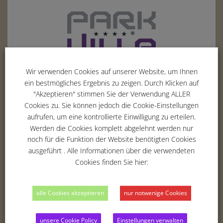
Wir verwenden Cookies auf unserer Website, um Ihnen
Erich-Hoepner-Ring 5
ein bestmögliches Ergebnis zu zeigen. Durch Klicken auf
"Akzeptieren" stimmen Sie der Verwendung ALLER
42369
Wuppertal
Cookies zu. Sie können jedoch die Cookie-Einstellungen
Tel. :
02 02 - 283 354 -00
aufrufen, um eine kontrollierte Einwilligung zu erteilen.
Fax : 02 02 - 283 354 -01
Werden die Cookies komplett abgelehnt werden nur
Email :
info@parkvilla-wuppertal.de
noch für die Funktion der Website benötigten Cookies
ausgeführt . Alle Informationen über die verwendeten
Cookies finden Sie hier:
THE HOTEL
alle Cookies akzeptieren
nur notwenige Cookies
ROOMS
BUSINESS
unsere Cookie Policy
Einstellungen verwalten
RELAX & RECREATION