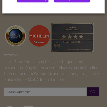
BLOG
IMPRINT
Newsletter
Unser Newletter versorgt Sie ganz bequem mit
besonderen Angeboten unseres Hauses und kulturellen
Themen rund um Wuppertal und Umgebung. Tragen Sie
einfach Ihre E-Mail-Adresse hier ein: